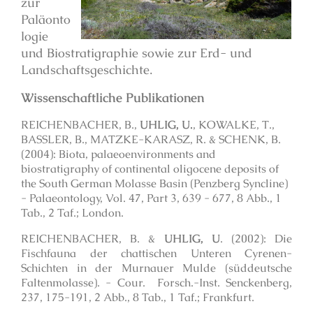
zur
Paläonto
logie
und Biostratigraphie sowie zur Erd- und
Landschaftsgeschichte.
Wissenschaftliche Publikationen
REICHENBACHER, B.,
UHLIG, U.
, KOWALKE, T.,
BASSLER, B., MATZKE-KARASZ, R. & SCHENK, B.
(2004): Biota, palaeoenvironments and
biostratigraphy of continental oligocene deposits of
the South German Molasse Basin (Penzberg Syncline)
- Palaeontology, Vol. 47, Part 3, 639 - 677, 8 Abb., 1
Tab., 2 Taf.; London.
REICHENBACHER, B. &
UHLIG, U
. (2002): Die
Fischfauna der chattischen Unteren Cyrenen-
Schichten in der Murnauer Mulde (süddeutsche
Faltenmolasse). - Cour. Forsch.-Inst. Senckenberg,
237, 175-191, 2 Abb., 8 Tab., 1 Taf.; Frankfurt.