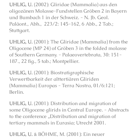
UHLIG, U.
(2002): Gliridae (Mammalia) aus den
oligozänen Molasse-Fundstellen Gröben 2 in Bayern
und Bumbach 1 in der Schweiz. - N. Jb. Geol.
Paläont., Abh., 223/2: 145-162, 6 Abb., 2 Tab.;
Stuttgart.
UHLIG, U.
(2001): The Gliridae (Mammalia) from the
Oligocene (MP 24) of Gröben 3 in the folded molasse
of Southern Germany. - Palaeovertebrata, 30: 151-
187., 22 fig., 5 tab.; Montpellier.
UHLIG, U.
(2001): Biostratigraphische
Verwertbarkeit der alttertiären Gliriden
(Mammalia) Europas - Terra Nostra, 01/6:121;
Berlin.
UHLIG, U.
(2001): Distribution and migration of
some Oligocene glirids in Central Europe. - Abstracts
to the conference „Distribution and migration of
tertiary mammals in Eurasia; Utrecht 2001.
UHLIG, U.
& BÖHME, M. (2001): Ein neuer