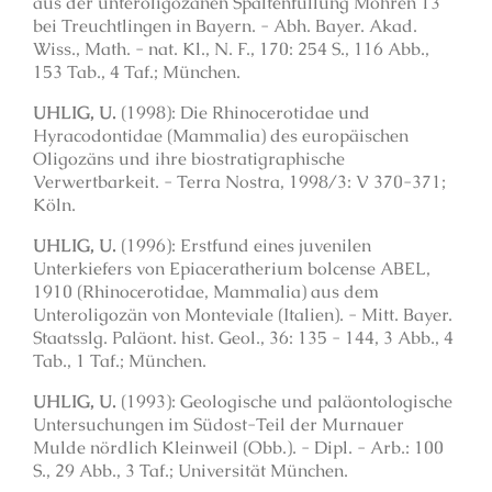
aus der unteroligozänen Spaltenfüllung Möhren 13
bei Treuchtlingen in Bayern. - Abh. Bayer. Akad.
Wiss., Math. - nat. Kl., N. F., 170: 254 S., 116 Abb.,
153 Tab., 4 Taf.; München.
UHLIG, U.
(1998): Die Rhinocerotidae und
Hyracodontidae (Mammalia) des europäischen
Oligozäns und ihre biostratigraphische
Verwertbarkeit. - Terra Nostra, 1998/3: V 370-371;
Köln.
UHLIG, U.
(1996): Erstfund eines juvenilen
Unterkiefers von Epiaceratherium bolcense ABEL,
1910 (Rhinocerotidae, Mammalia) aus dem
Unteroligozän von Monteviale (Italien). - Mitt. Bayer.
Staatsslg. Paläont. hist. Geol., 36: 135 - 144, 3 Abb., 4
Tab., 1 Taf.; München.
UHLIG, U.
(1993): Geologische und paläontologische
Untersuchungen im Südost-Teil der Murnauer
Mulde nördlich Kleinweil (Obb.). - Dipl. - Arb.: 100
S., 29 Abb., 3 Taf.; Universität München.