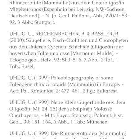
Rhinocerotide (Mammalia) aus dem Unteroligozän
Mitteleuropas (Espenhain bei Leipzig, NW-Sachsen,
Deutschland). - N. Jb. Geol. Paläont., Abh., 220/1: 83-
92, 3 Abb.; Stuttgart.
UHLIG, U.
, REICHENBACHER, B. & BASSLER, B.
(2000): Säugetiere, Fisch-Otolithen und Charophyten
aus den Unteren Cyrenen-Schichten (Oligozän) der
bayerischen Faltenmolasse (Murnauer Mulde). -
Eclogae geol. Helv., 93: 503-516, 7 Abb., 2 Taf., 1
Tab.; Basel.
UHLIG, U.
(1999): Paleobiogeography of some
Paleogene rhinocerotoids (Mammalia) in Europe. -
Acta Pal. Romaniae, 2: 477-481, 2 fig.; Bukarest.
UHLIG, U.
(1999): Neue Kleinsäugerfunde aus dem
Oligozän (MP 24, 25) der subalpinen Molasse
Oberbayerns. - Mitt. Bayer. Staatsslg. Paläont. hist.
Geol., 39: 151-164, 6 Abb., 1 Tab.; München.
UHLIG, U
. (1999): Die Rhinocerotoidea (Mammalia)